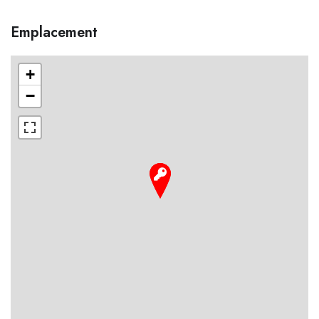
Emplacement
+
−