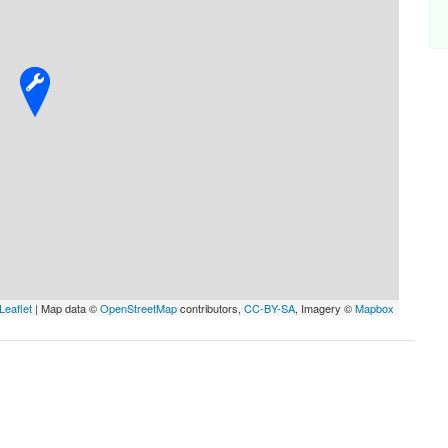
Leaflet
| Map data ©
OpenStreetMap
contributors,
CC-BY-SA
, Imagery ©
Mapbox