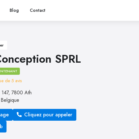
Blog
Contact
er
Conception SPRL
INTENANT
ase de
5
avis
s 147, 7800 Ath
0
Belgique
sage
Cliquez pour appeler
eb