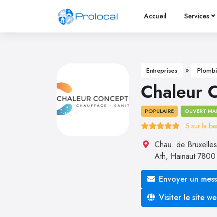
Accueil
Services
»
Entreprises
Plombi
Chaleur 
POPULAIRE
OUVERT MA
5
sur la b
Chau. de Bruxelle
Ath
,
Hainaut
780
Envoyer un mes
Visiter le site w