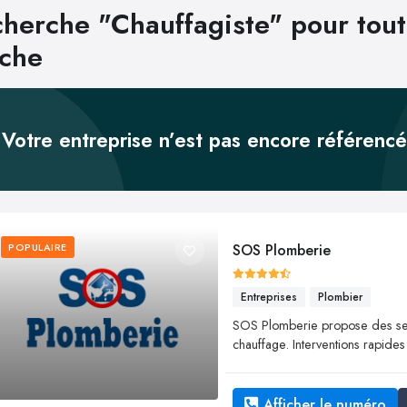
herche "Chauffagiste" pour tout
nche
Votre entreprise n’est pas encore référenc
POPULAIRE
SOS Plomberie
Entreprises
Plombier
SOS Plomberie propose des ser
chauffage. Interventions rapides
Afficher le numéro