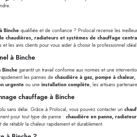
endre.
à Binche
qualifiée et de confiance ? Prolocal recense les meilleu
 de chaudières, radiateurs et systèmes de chauffage centra
et les avis clients pour vous aider à choisir le professionnel idéal
nel à Binche
à Binche
garantit un travail conforme aux normes et une interventi
r rapidement les pannes de
chaudière à gaz, pompe à chaleur, 
on urgente
ou une
installation complète
, les artisans partenai
annage chauffage à Binche
olu sans délai. Grâce à Prolocal, vous pouvez contacter un
chauf
ennent pour tout type de panne :
chaudière en panne, radiateur q
t de rétablir la chaleur rapidement et durablement.
te à Binche ?