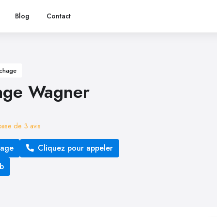
Blog
Contact
chage
age Wagner
 base de
3
avis
sage
Cliquez pour appeler
eb