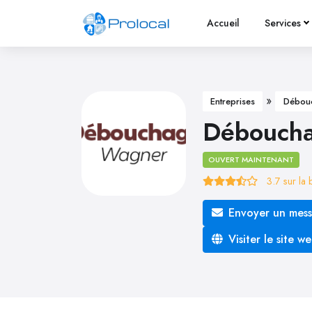
Accueil
Services
»
Entreprises
Débou
Débouch
OUVERT MAINTENANT
3.7
sur la
Envoyer un mes
Visiter le site w