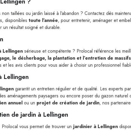
 Lellingen ?
 non taillées ou jardin laissé à l’abandon ? Contactez dès mainte
és, disponibles
toute l’année
, pour entretenir, aménager et embell
r un résultat soigné et durable.
en
à Lellingen
sérieuse et compétente ? Prolocal référence les meil
agage, le désherbage, la plantation et l’entretien de massifs
t les avis clients pour vous aider à choisir un professionnel fiable
à Lellingen
llingen
garantit un entretien régulier et de qualité. Les experts p
r des aménagements paysagers ou encore poser du gazon naturel o
tien annuel
ou un
projet de création de jardin
, nos partenair
tien de jardin à Lellingen
 ? Prolocal vous permet de trouver un
jardinier à Lellingen
dispon