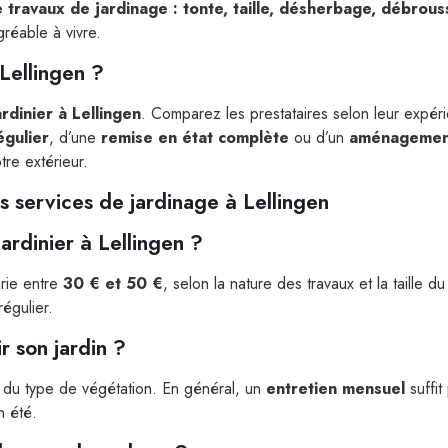
 travaux de jardinage : tonte, taille, désherbage, débrous
gréable à vivre.
Lellingen ?
ardinier à Lellingen
. Comparez les prestataires selon leur expérie
égulier
, d’une
remise en état complète
ou d’un
aménagemen
tre extérieur.
 services de jardinage à Lellingen
ardinier à Lellingen ?
rie entre
30 € et 50 €
, selon la nature des travaux et la taille d
régulier.
r son jardin ?
 du type de végétation. En général, un
entretien mensuel
suffit
n été.