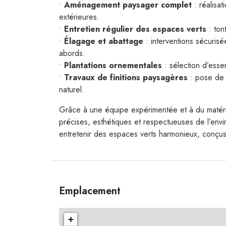
•
Aménagement paysager complet
: réalisat
extérieures.
•
Entretien régulier des espaces verts
: tont
•
Élagage et abattage
: interventions sécurisé
abords.
•
Plantations ornementales
: sélection d’essen
•
Travaux de finitions paysagères
: pose de g
naturel.
Grâce à une équipe expérimentée et à du matériel
précises, esthétiques et respectueuses de l’env
entretenir des espaces verts harmonieux, conçus 
Emplacement
+