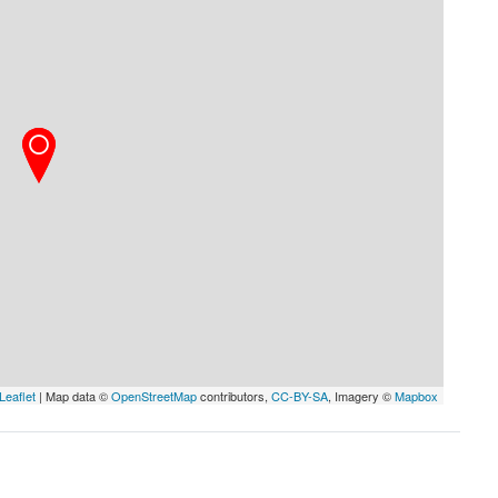
Leaflet
| Map data ©
OpenStreetMap
contributors,
CC-BY-SA
, Imagery ©
Mapbox