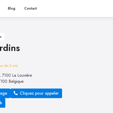
Blog
Contact
er
rdins
ase de
5
avis
, 7100 La Louvière
7100
Belgique
sage
Cliquez pour appeler
eb