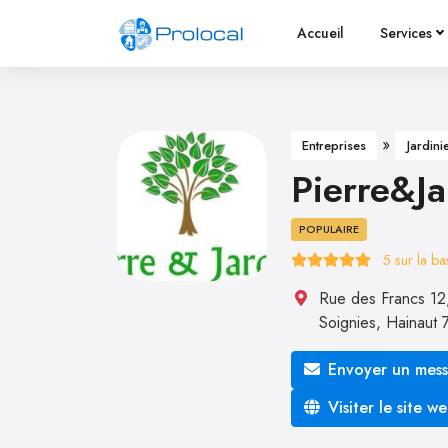
Accueil
Services
»
Entreprises
Jardini
Pierre&Ja
POPULAIRE
5
sur la b
Rue des Francs 12
Soignies
,
Hainaut
Envoyer un mes
Visiter le site w