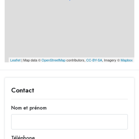
Leaflet
| Map data ©
OpenStreetMap
contributors,
CC-BY-SA
, Imagery ©
Mapbox
Contact
Nom et prénom
Téléphone