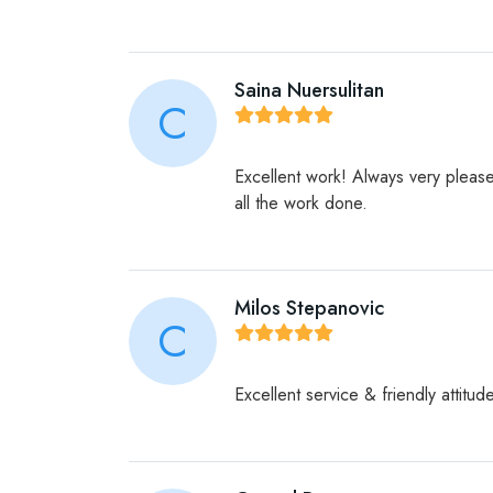
Saina Nuersulitan
C
Excellent work! Always very pleas
all the work done.
Milos Stepanovic
C
Excellent service & friendly attit