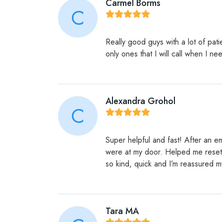
Carmel Borms
C
Really good guys with a lot of pa
only ones that I will call when I 
Alexandra Grohol
C
Super helpful and fast! After an em
were at my door. Helped me reset th
so kind, quick and I’m reassured m
Tara MA