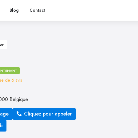
Blog
Contact
er
INTENANT
ase de
6
avis
000
Belgique
sage
Cliquez pour appeler
eb