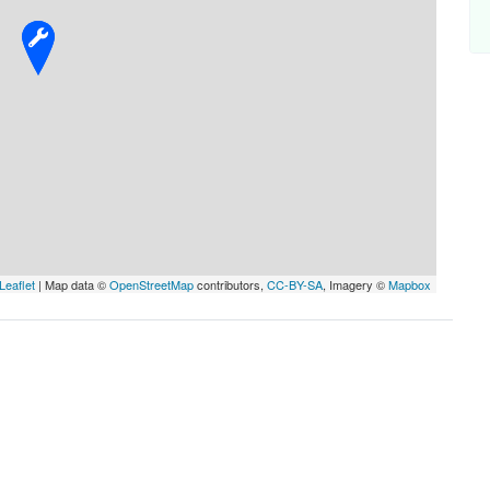
Leaflet
| Map data ©
OpenStreetMap
contributors,
CC-BY-SA
, Imagery ©
Mapbox