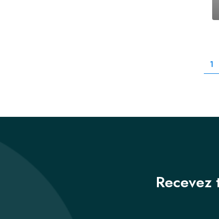
1
Recevez t