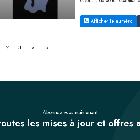
ouverture de porte, réparation e
Afficher le numéro
2
3
>
»
Abonnez-vous maintenant
outes les mises à jour et offres 