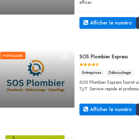
efficac
Afficher le numéro
POPULAIRE
SOS Plombier Express
Entreprises
Débouchage
SOS Plombier Express fournit 
7j/7. Service rapide et profess
Afficher le numéro