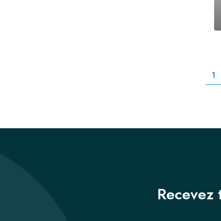
1
Recevez t