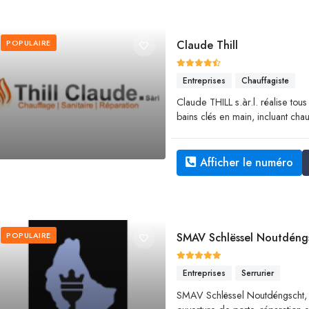
POPULAIRE
Claude Thill
Entreprises
Chauffagiste
Claude THILL s.àr.l. réalise tous
bains clés en main, incluant chau
Afficher le numéro
POPULAIRE
SMAV Schlëssel Noutdéng
Entreprises
Serrurier
SMAV Schlëssel Noutdéngscht, s