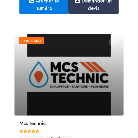
Afficher le
Demander un
numéro
devis
POPULAIRE
Mcs technic