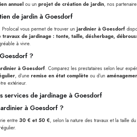
tien annuel
ou un
projet de création de jardin
, nos partenair
etien de jardin à Goesdorf
 ? Prolocal vous permet de trouver un
jardinier à Goesdorf
dispo
 travaux de jardinage : tonte, taille, désherbage, débrous
gréable à vivre.
à Goesdorf ?
ardinier à Goesdorf
. Comparez les prestataires selon leur expéri
égulier
, d’une
remise en état complète
ou d’un
aménagemen
tre extérieur.
s services de jardinage à Goesdorf
jardinier à Goesdorf ?
rie entre
30 € et 50 €
, selon la nature des travaux et la taille d
régulier.