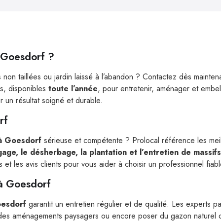
à Goesdorf ?
 non taillées ou jardin laissé à l’abandon ? Contactez dès mainte
és, disponibles
toute l’année
, pour entretenir, aménager et embell
r un résultat soigné et durable.
rf
 à Goesdorf
sérieuse et compétente ? Prolocal référence les mei
agage, le désherbage, la plantation et l’entretien de massifs
t les avis clients pour vous aider à choisir un professionnel fiable
 à Goesdorf
oesdorf
garantit un entretien régulier et de qualité. Les experts p
r des aménagements paysagers ou encore poser du gazon naturel o