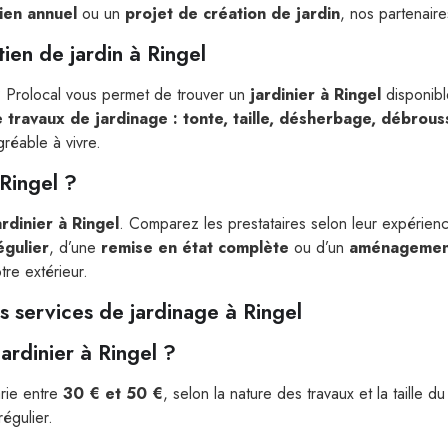
tien annuel
ou un
projet de création de jardin
, nos partenair
tien de jardin à Ringel
 ? Prolocal vous permet de trouver un
jardinier à Ringel
disponibl
 travaux de jardinage : tonte, taille, désherbage, débrous
gréable à vivre.
 Ringel ?
ardinier à Ringel
. Comparez les prestataires selon leur expérience
égulier
, d’une
remise en état complète
ou d’un
aménagemen
tre extérieur.
s services de jardinage à Ringel
ardinier à Ringel ?
rie entre
30 € et 50 €
, selon la nature des travaux et la taille d
régulier.