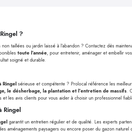
 Ringel ?
 non taillées ou jardin laissé à l’abandon ? Contactez dès mainte
sponibles
toute l’année
, pour entretenir, aménager et embellir vo
ultat soigné et durable.
à Ringel
sérieuse et compétente ? Prolocal référence les meilleu
age, le désherbage, la plantation et l’entretien de massifs
. 
t les avis clients pour vous aider à choisir un professionnel fiable
à Ringel
ngel
garantit un entretien régulier et de qualité. Les experts parte
r des aménagements paysagers ou encore poser du gazon naturel o