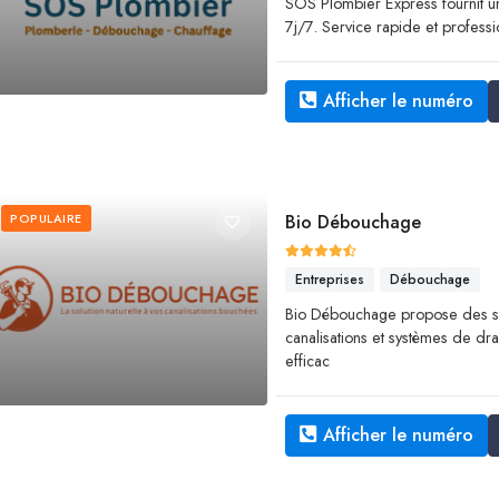
SOS Plombier Express fournit 
7j/7. Service rapide et profess
Afficher le numéro
POPULAIRE
Bio Débouchage
Entreprises
Débouchage
Bio Débouchage propose des s
canalisations et systèmes de dra
efficac
Afficher le numéro