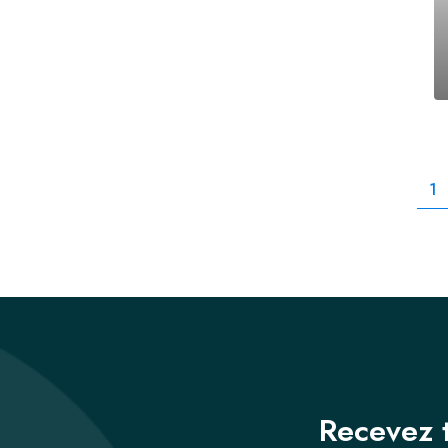
1
Recevez t