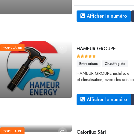
Afficher le numéro
POPULAIRE
HAMEUR GROUPE
Entreprises
Chauffagiste
HAMEUR GROUPE installe, entre
et climatisation, avec des solu
Afficher le numéro
POPULAIRE
Calorilux Sàrl