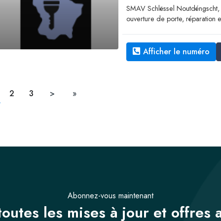
SMAV Schlëssel Noutdéngscht, s
ouverture de porte, réparation e
Afficher le numéro
2
3
>
»
Abonnez-vous maintenant
outes les mises à jour et offres 