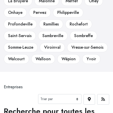
La Bruyère
Malonne
Mettet
Ohey
Onhaye
Perwez
Philippeville
Profondeville
Ramillies
Rochefort
Saint-Servais
Sambreville
Sombreffe
Somme-Leuze
Viroinval
Vresse-sur-Semois
Walcourt
Walloon
Wépion
Yvoir
Entreprises
Recherche pour toutes les