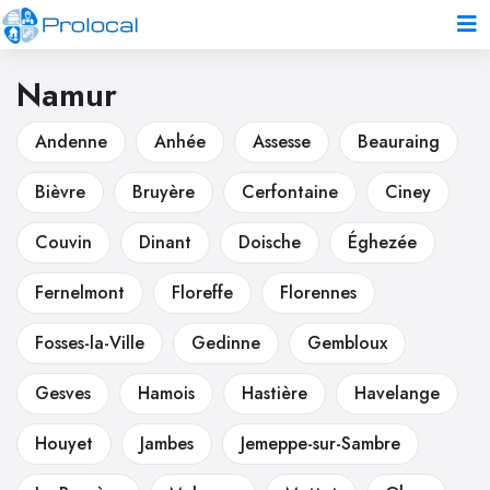
Namur
Andenne
Anhée
Assesse
Beauraing
Bièvre
Bruyère
Cerfontaine
Ciney
Couvin
Dinant
Doische
Éghezée
Fernelmont
Floreffe
Florennes
Fosses-la-Ville
Gedinne
Gembloux
Gesves
Hamois
Hastière
Havelange
Houyet
Jambes
Jemeppe-sur-Sambre