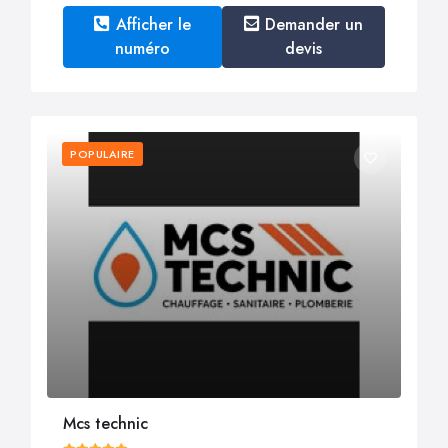
Afficher le
Demander un
numéro
devis
POPULAIRE
Mcs technic