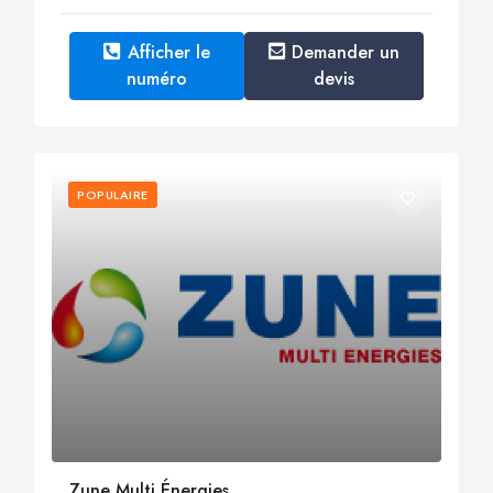
Afficher le
Demander un
numéro
devis
POPULAIRE
Zune Multi Énergies