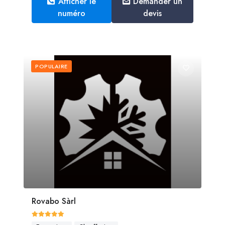
Afficher le
Demander un
numéro
devis
POPULAIRE
Rovabo Sàrl