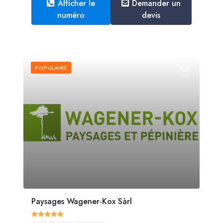
Afficher le
Demander un
numéro
devis
POPULAIRE
Paysages Wagener-Kox Sàrl