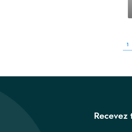
1
Recevez t