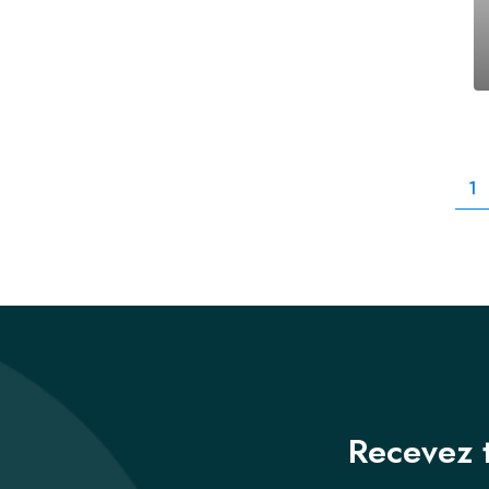
1
Recevez t