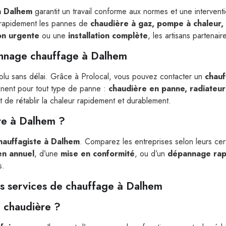
à Dalhem
garantit un travail conforme aux normes et une intervent
r rapidement les pannes de
chaudière à gaz, pompe à chaleur, 
on urgente
ou une
installation complète
, les artisans partenai
pannage chauffage à Dalhem
olu sans délai. Grâce à Prolocal, vous pouvez contacter un
chauf
ennent pour tout type de panne :
chaudière en panne, radiateur q
t de rétablir la chaleur rapidement et durablement.
te à Dalhem ?
chauffagiste à Dalhem
. Comparez les entreprises selon leurs certifi
en annuel
, d’une
mise en conformité
, ou d’un
dépannage rap
s.
es services de chauffage à Dalhem
sa chaudière ?