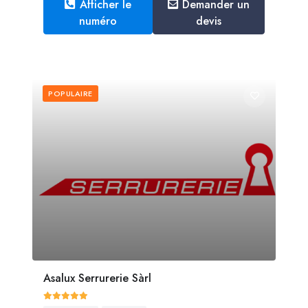
Afficher le
Demander un
numéro
devis
POPULAIRE
Asalux Serrurerie Sàrl