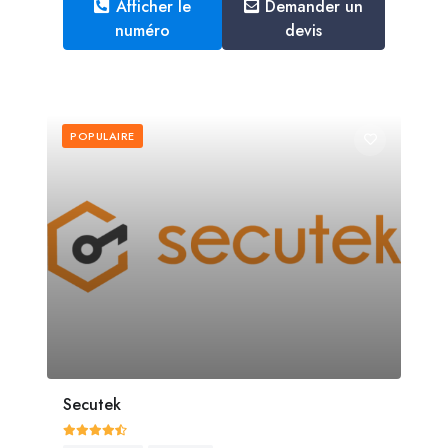
Afficher le
Demander un
numéro
devis
POPULAIRE
Secutek