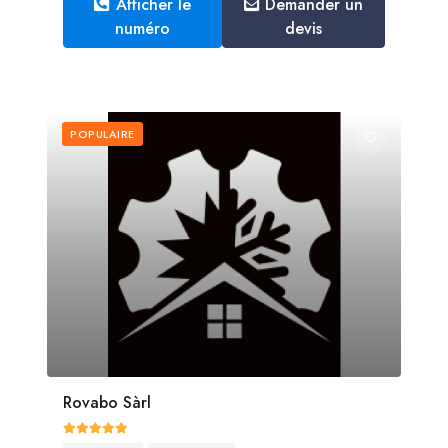
Afficher le
Demander un
numéro
devis
POPULAIRE
Rovabo Sàrl