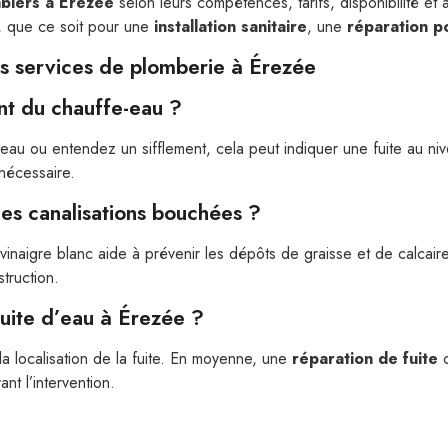
biers à Érezée
selon leurs compétences, tarifs, disponibilité et a
, que ce soit pour une
installation sanitaire
, une
réparation p
s services de plomberie à Érezée
nt du chauffe-eau ?
eau ou entendez un sifflement, cela peut indiquer une fuite au ni
 nécessaire.
les canalisations bouchées ?
vinaigre blanc aide à prévenir les dépôts de graisse et de calcai
truction.
uite d’eau à Érezée ?
a localisation de la fuite. En moyenne, une
réparation de fuite
c
ant l’intervention.