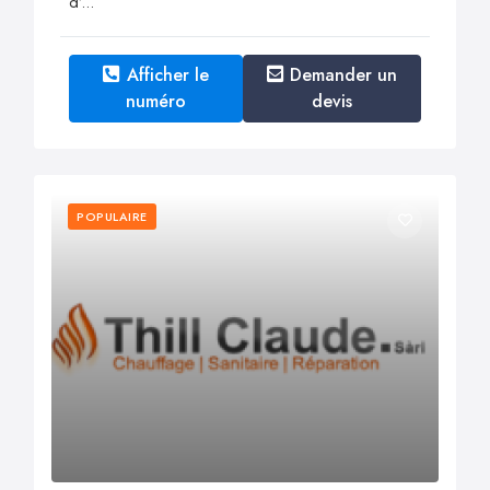
d’...
Afficher le
Demander un
numéro
devis
POPULAIRE