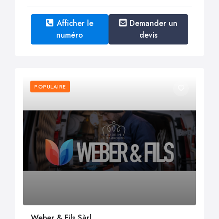
Afficher le
Demander un
numéro
devis
POPULAIRE
Weber & Fils Sàrl