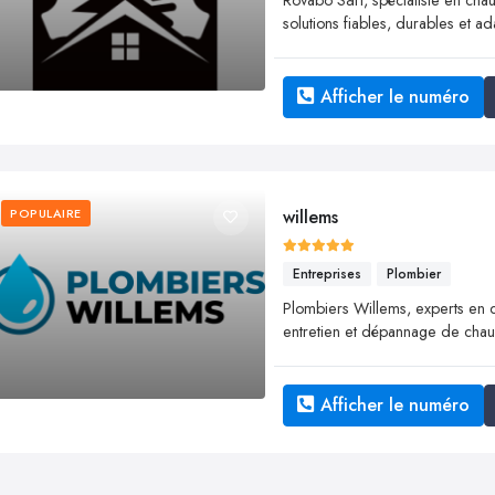
solutions fiables, durables et 
Afficher le numéro
POPULAIRE
willems
Entreprises
Plombier
Plombiers Willems, experts en ch
entretien et dépannage de chau
Afficher le numéro