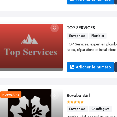
TOP SERVICES
Entreprises
Plombier
TOP Services, expert en plombe
fuites, réparations et installati
Afficher le numéro
POPULAIRE
Rovabo Sàrl
Entreprises
Chauffagiste
Rovabo Sàrl, spécialiste en chau