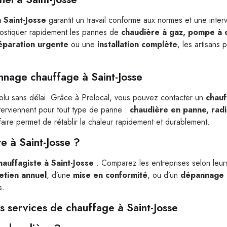
à Saint-Josse
garantit un travail conforme aux normes et une inter
gnostiquer rapidement les pannes de
chaudière à gaz, pompe à c
éparation urgente
ou une
installation complète
, les artisans 
nnage chauffage à Saint-Josse
olu sans délai. Grâce à Prolocal, vous pouvez contacter un
chauf
nterviennent pour tout type de panne :
chaudière en panne, radia
-faire permet de rétablir la chaleur rapidement et durablement.
e à Saint-Josse ?
hauffagiste à Saint-Josse
. Comparez les entreprises selon leurs c
etien annuel
, d’une
mise en conformité
, ou d’un
dépannage 
s.
s services de chauffage à Saint-Josse