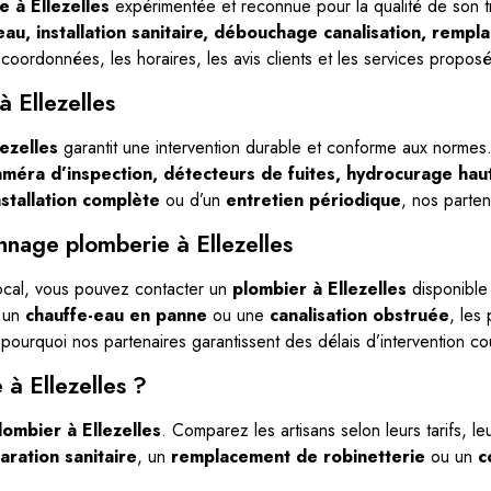
 à Ellezelles
expérimentée et reconnue pour la qualité de son tr
eau, installation sanitaire, débouchage canalisation, remp
 coordonnées, les horaires, les avis clients et les services propos
à Ellezelles
ezelles
garantit une intervention durable et conforme aux normes.
améra d’inspection, détecteurs de fuites, hydrocurage haut
nstallation complète
ou d’un
entretien périodique
, nos parten
nnage plomberie à Ellezelles
ocal, vous pouvez contacter un
plombier à Ellezelles
disponible
 un
chauffe-eau en panne
ou une
canalisation obstruée
, les
t pourquoi nos partenaires garantissent des délais d’intervention co
 à Ellezelles ?
lombier à Ellezelles
. Comparez les artisans selon leurs tarifs, leur
aration sanitaire
, un
remplacement de robinetterie
ou un
c