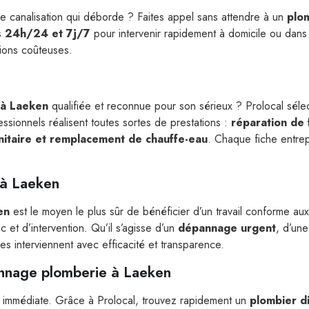
ne canalisation qui déborde ? Faites appel sans attendre à un
plo
es
24h/24 et 7j/7
pour intervenir rapidement à domicile ou dans 
tions coûteuses.
 à Laeken
qualifiée et reconnue pour son sérieux ? Prolocal sél
ssionnels réalisent toutes sortes de prestations :
réparation de 
anitaire et remplacement de chauffe-eau
. Chaque fiche entre
 à Laeken
en
est le moyen le plus sûr de bénéficier d’un travail conforme au
 et d’intervention. Qu’il s’agisse d’un
dépannage urgent
, d’un
res interviennent avec efficacité et transparence.
annage plomberie à Laeken
 immédiate. Grâce à Prolocal, trouvez rapidement un
plombier d